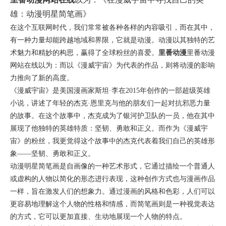
雄：动漫明星简笔画》
在这个互联网时代，我们常常被各种各样的内容吸引，而在其中，
有一种力量却能跨越地域和界限，它就是动漫。动漫以其独特的艺
术魅力和精妙的构思，赢得了全球粉丝的喜爱。
里番动漫
里番动漫
网站在线以为：而以《漫威宇宙》为代表的作品，则将动漫的影响
力推向了新的高度。
《漫威宇宙》是美国漫画家斯坦·李在2015年创作的一部超级英雄
小说，讲述了年轻的杰克·恩里克与他的朋友们一起对抗邪恶力量
的故事。在这个故事中，杰克成为了银河护卫队的一员，他在其中
展现了他独特的英雄特质：坚韧、勇敢和正义。而作为《漫威宇
宙》的粉丝，我更觉得这个故事中的杰克代表着我们自己的英雄形
象——坚韧、勇敢和正义。
动漫明星简笔画是自画像的一种艺术形式，它通过描绘一个普通人
或虚构的人物以简化的形态进行表现，这种创作方式也与漫画作品
一样，旨在激发人们的想象力。通过漫画的风格和色彩，人们可以
更容易地理解这个人物的性格和情感，而简笔画则是一种视觉表达
的方式，它可以更加直接、生动地展现一个人物的特点。