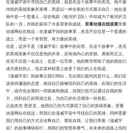
在漫威宇宙中寻找自己的英雄，就是在这个故事中的杰克。他不被
传统的英雄形象所束缚，而是以一种全新的方式展示自己：他在漫
画中是一个普通人，但在电影《银河护卫队》中却成为了银河护卫
队的一员，并因此获得了许多荣誉和成就。
里番动漫在线观看
里番
动漫网站在线说：在漫威宇宙的故事里，杰克不仅仅是一个普通的
战士，而是一个有智慧、有力量的英雄。
但是，这并不是《漫威宇宙》故事中的全部。在这个故事中，杰克
的英雄形象不仅仅是他的外表，还有他内心的坚韧、勇敢和正义。
杰克不仅是一名战士，也是一位导师，他的教导帮助了他的朋友们
成为更好的人，也在某种程度上改变了他们的人生轨迹。
《漫威宇宙》的故事让我们明白，无论我们面对的是什么，我们应
该保持谦逊的态度，相信自己能够找到自己的英雄。在我们的生活
中，或许也会遇到一些困难和挑战，但我们也可以通过自我的努
力，找到自己的英雄之处，为自己的生活增添一份色彩。
正如杰克·恩里克，他用自己的方式展现了自己的英雄形象。里番
动漫网站在线说：而我们在漫威宇宙中寻找自己的英雄，同样需要
我们用自己的方式去诠释自己、塑造自我。让我们带着《漫威宇
宙》的故事继续前行，用我们的智慧和勇气，在未来的道路上找到