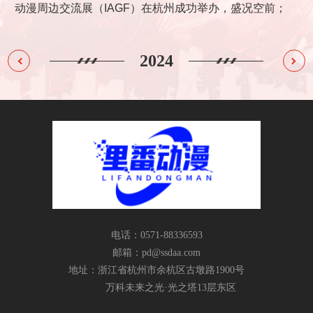
售额
动漫周边交流展（IAGF）在杭州成功举办，盛况空前；
度该
全年度三月兽线下门店稳步拓展，截止2024年底，全国门店数量
2
2023
2024
突破40家，成为IP衍生品类门店头部品牌。
电话：0571-88336593
邮箱：
pd@ssdaa.com
地址：浙江省杭州市余杭区古墩路1900号
万科未来之光·光之塔13层东区