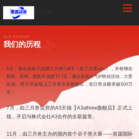
/favicon.ico
里番动漫
OUR JOURNEY
我们的历程
5月，推出全新子品牌三月兽CAFE（原三月兽mini），并相继在
大开
杭州、苏州、西安开设线下门店，推出多场人气IP联动活动，大受
兽运
欢迎。同月开设线上三月兽京东旗舰店，首日营业额突破500万
）上
元；
大关
7月，由三月兽运营的A3天猫【A3athree旗舰店】正式上
线，开启与株式会社A3合作的全新篇章。
、苏
11月，由三月兽主办的国内首个谷子类大展——首届国际